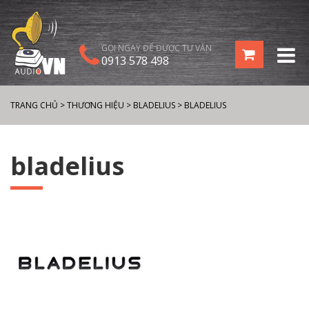
GỌI NGAY ĐỂ ĐƯỢC TƯ VẤN
0913 578 498
TRANG CHỦ
>
THƯƠNG HIỆU
>
BLADELIUS
>
BLADELIUS
bladelius