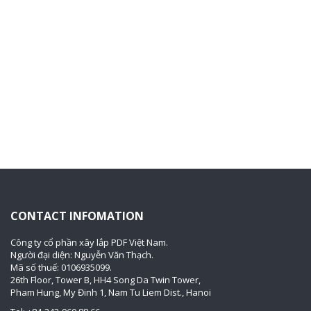
CONTACT INFOMATION
Công ty cổ phần xây lắp PDF Việt Nam.
Người đại diện: Nguyễn Văn Thạch.
Mã số thuế: 0106935099.
26th Floor, Tower B, HH4 Song Da Twin Tower,
Pham Hung, My Đinh 1, Nam Tu Liem Dist., Hanoi