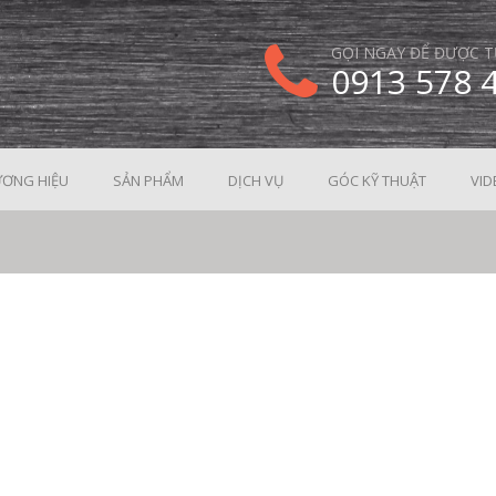
GỌI NGAY ĐỂ ĐƯỢC T
0913 578 
ƠNG HIỆU
SẢN PHẨM
DỊCH VỤ
GÓC KỸ THUẬT
VID