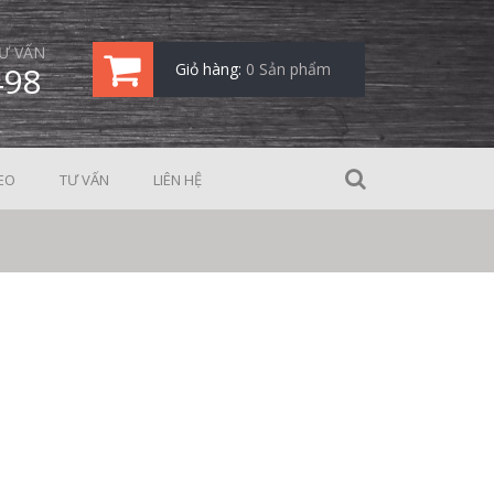
Ư VẤN
498
Giỏ hàng:
0 Sản phẩm
EO
TƯ VẤN
LIÊN HỆ