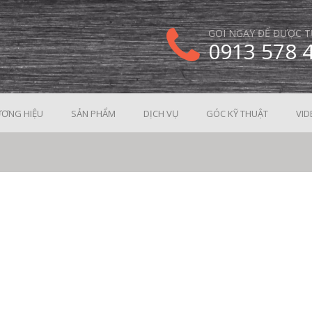
GỌI NGAY ĐỂ ĐƯỢC T
0913 578 
ƠNG HIỆU
SẢN PHẨM
DỊCH VỤ
GÓC KỸ THUẬT
VID