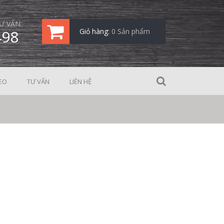
Ư VẤN
498
Giỏ hàng:
0 Sản phẩm
EO
TƯ VẤN
LIÊN HỆ