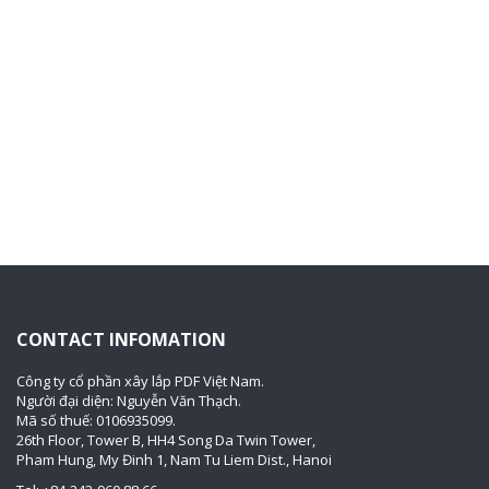
CONTACT INFOMATION
Công ty cổ phần xây lắp PDF Việt Nam.
Người đại diện: Nguyễn Văn Thạch.
Mã số thuế: 0106935099.
26th Floor, Tower B, HH4 Song Da Twin Tower,
Pham Hung, My Đinh 1, Nam Tu Liem Dist., Hanoi