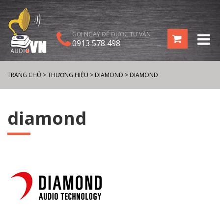
GỌI NGAY ĐỂ ĐƯỢC TƯ VẤN
0913 578 498
TRANG CHỦ
>
THƯƠNG HIỆU
>
DIAMOND
>
DIAMOND
diamond