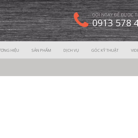
GỌI NGAY ĐỂ ĐƯỢC T
0913 578 
ƠNG HIỆU
SẢN PHẨM
DỊCH VỤ
GÓC KỸ THUẬT
VID