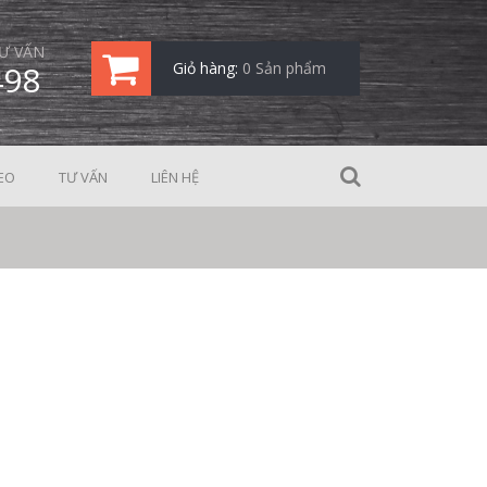
Ư VẤN
498
Giỏ hàng:
0 Sản phẩm
EO
TƯ VẤN
LIÊN HỆ