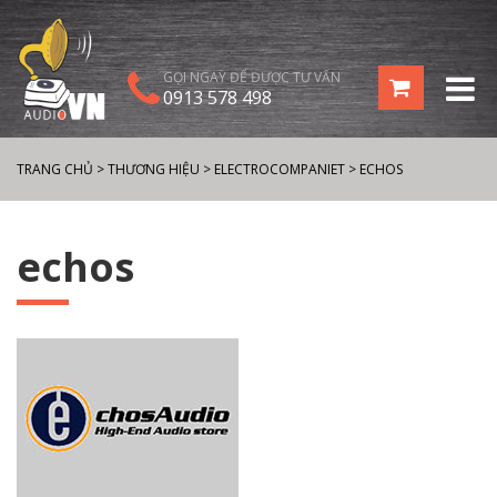
GỌI NGAY ĐỂ ĐƯỢC TƯ VẤN
0913 578 498
TRANG CHỦ
>
THƯƠNG HIỆU
>
ELECTROCOMPANIET
>
ECHOS
echos