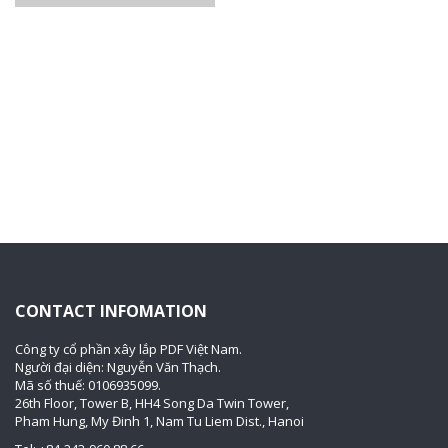
CONTACT INFOMATION
Công ty cổ phần xây lắp PDF Việt Nam.
Người đại diện: Nguyễn Văn Thạch.
Mã số thuế: 0106935099.
26th Floor, Tower B, HH4 Song Da Twin Tower,
Pham Hung, My Đinh 1, Nam Tu Liem Dist., Hanoi