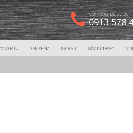
GỌI NGAY ĐỂ ĐƯỢC T
0913 578 
ƠNG HIỆU
SẢN PHẨM
DỊCH VỤ
GÓC KỸ THUẬT
VID