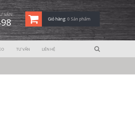
Ư VẤN
498
Giỏ hàng:
0 Sản phẩm
EO
TƯ VẤN
LIÊN HỆ