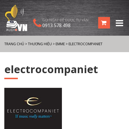
GỌI NGAY ĐỂ ĐƯỢC TƯ VẤN
0913 578 498
TRANG CHỦ
>
THƯƠNG HIỆU
>
EMME
>
ELECTROCOMPANIET
electrocompaniet