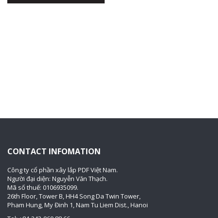
CONTACT INFOMATION
Công ty cổ phần xây lắp PDF Việt Nam.
Người đại diện: Nguyễn Văn Thạch.
Mã số thuế: 0106935099.
26th Floor, Tower B, HH4 Song Da Twin Tower,
Pham Hung, My Đinh 1, Nam Tu Liem Dist., Hanoi