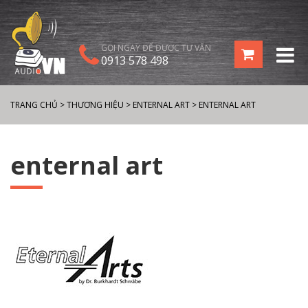
GỌI NGAY ĐỂ ĐƯỢC TƯ VẤN
0913 578 498
TRANG CHỦ
>
THƯƠNG HIỆU
>
ENTERNAL ART
>
ENTERNAL ART
enternal art