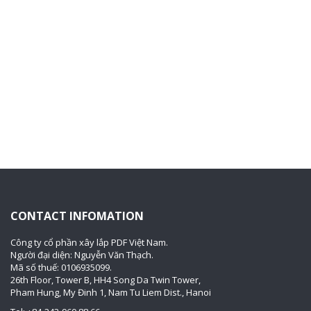
CONTACT INFOMATION
Công ty cổ phần xây lắp PDF Việt Nam.
Người đại diện: Nguyễn Văn Thạch.
Mã số thuế: 0106935099.
26th Floor, Tower B, HH4 Song Da Twin Tower,
Pham Hung, My Đinh 1, Nam Tu Liem Dist., Hanoi