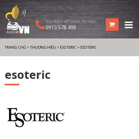
GỌI NGAY ĐỂ ĐƯỢC TƯ VẤN
0913 578 498
TRANG CHỦ
>
THƯƠNG HIỆU
>
ESOTERIC
>
ESOTERIC
esoteric