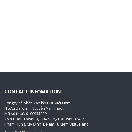
CONTACT INFOMATION
Công ty cổ phần xây lắp PDF Việt Nam.
Người đại diện: Nguyễn Văn Thạch.
Mã số thuế: 0106935099.
26th Floor, Tower B, HH4 Song Da Twin Tower,
Pham Hung, My Đinh 1, Nam Tu Liem Dist., Hanoi