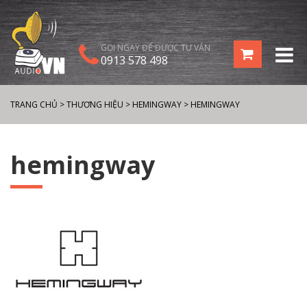
GỌI NGAY ĐỂ ĐƯỢC TƯ VẤN
0913 578 498
TRANG CHỦ
>
THƯƠNG HIỆU
>
HEMINGWAY
>
HEMINGWAY
hemingway