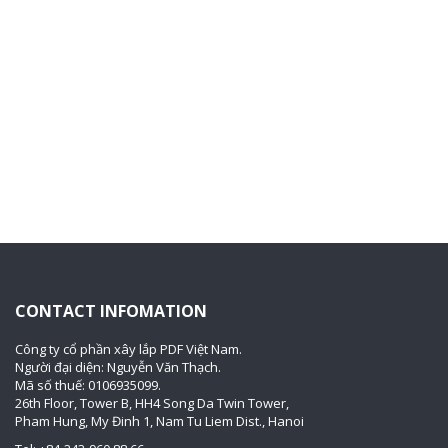
CONTACT INFOMATION
Công ty cổ phần xây lắp PDF Việt Nam.
Người đại diện: Nguyễn Văn Thạch.
Mã số thuế: 0106935099.
26th Floor, Tower B, HH4 Song Da Twin Tower,
Pham Hung, My Đinh 1, Nam Tu Liem Dist., Hanoi