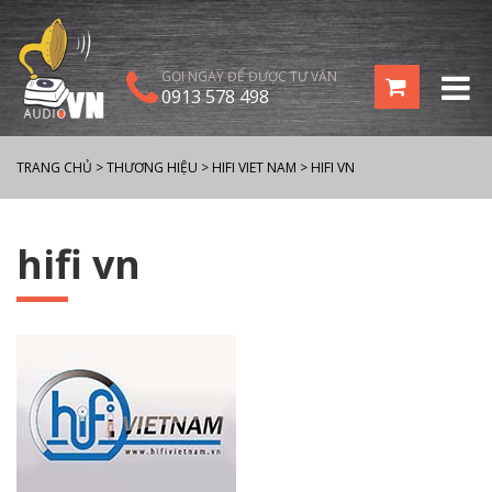
GỌI NGAY ĐỂ ĐƯỢC TƯ VẤN
0913 578 498
TRANG CHỦ
>
THƯƠNG HIỆU
>
HIFI VIET NAM
>
HIFI VN
hifi vn