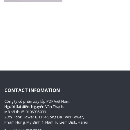
CONTACT INFOMATION
Công ty cổ phần xây lắp PDF Việt Nam.
Người đại diện: Nguyễn Văn Thạch.
Mã số thuế: 0106935099.
26th Floor, Tower B, HH4 Song Da Twin Tower,
Pham Hung, My Đinh 1, Nam Tu Liem Dist., Hanoi