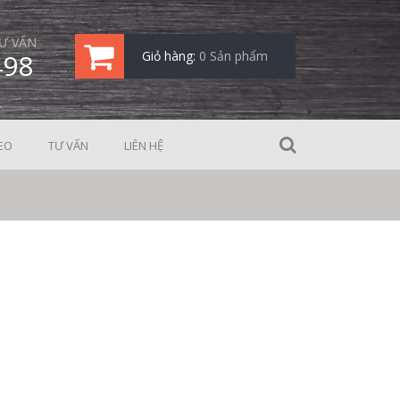
Ư VẤN
498
Giỏ hàng:
0 Sản phẩm
EO
TƯ VẤN
LIÊN HỆ