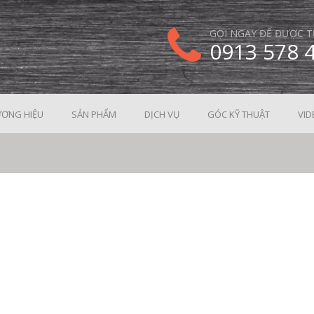
GỌI NGAY ĐỂ ĐƯỢC T
0913 578 
ƠNG HIỆU
SẢN PHẨM
DỊCH VỤ
GÓC KỸ THUẬT
VID