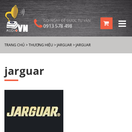
GỌI NGAY ĐỂ ĐƯỢC TƯ VẤN
0913 578 498
TRANG CHỦ
>
THƯƠNG HIỆU
>
JARGUAR
>
JARGUAR
jarguar