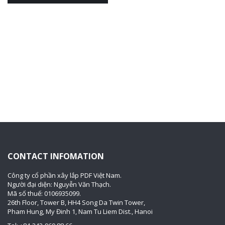
CONTACT INFOMATION
Công ty cổ phần xây lắp PDF Việt Nam.
Người đại diện: Nguyễn Văn Thạch.
Mã số thuế: 0106935099.
26th Floor, Tower B, HH4 Song Da Twin Tower,
Pham Hung, My Đinh 1, Nam Tu Liem Dist., Hanoi