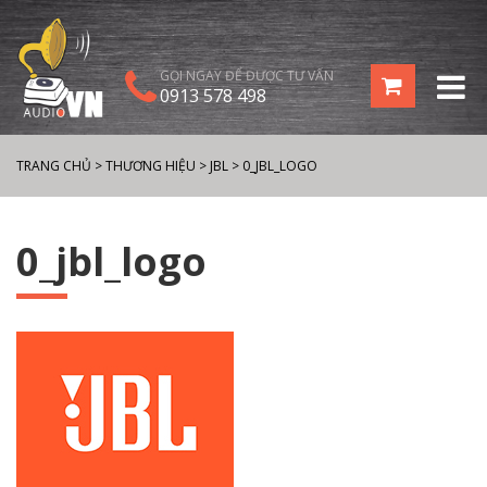
GỌI NGAY ĐỂ ĐƯỢC TƯ VẤN
0913 578 498
TRANG CHỦ
>
THƯƠNG HIỆU
>
JBL
>
0_JBL_LOGO
0_jbl_logo