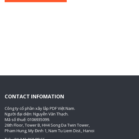
CONTACT INFOMATION
Công ty cổ phần xây lắp PDF Việt Nam.
Người đại diện: Nguyễn Văn Thạch.
Mã số thuế: 0106935099.
26th Floor, Tower B, HH4 Song Da Twin Tower,
Pham Hung, My Đinh 1, Nam Tu Liem Dist., Hanoi