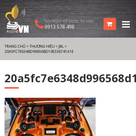
GỌI NGAY ĐỂ ĐƯỢC TƯ VẤN
0913 578 498
TRANG CHỦ
>
THƯƠNG HIỆU
>
JBL
>
20A5FC7E6348D996568D10E336741A1E
20a5fc7e6348d996568d