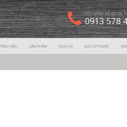
GỌI NGAY ĐỂ ĐƯỢC T
0913 578 
ƠNG HIỆU
SẢN PHẨM
DỊCH VỤ
GÓC KỸ THUẬT
VID