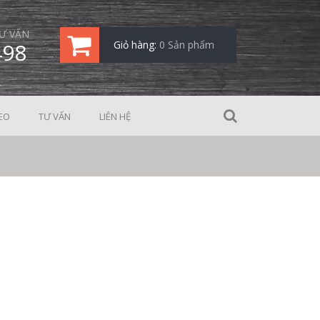
Ư VẤN
498
Giỏ hàng:
0 Sản phẩm
EO
TƯ VẤN
LIÊN HỆ