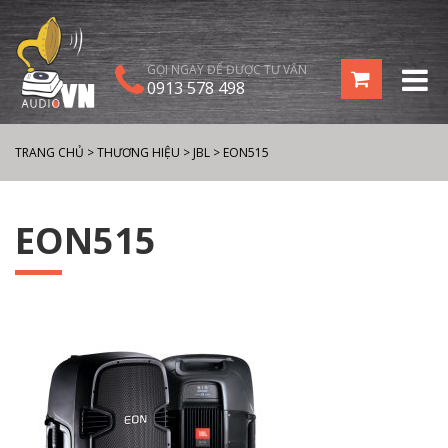
GỌI NGAY ĐỂ ĐƯỢC TƯ VẤN
0913 578 498
TRANG CHỦ
>
THƯƠNG HIỆU
>
JBL
>
EON515
EON515