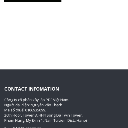
CONTACT INFOMATION
Công ty cổ phần xây lắp PDF Việt Nam.
Người đại diện: Nguyễn Văn Thạch.
Mã số thuế: 0106935099.
26th Floor, Tower B, HH4 Song Da Twin Tower,
Pham Hung, My Đinh 1, Nam Tu Liem Dist., Hanoi