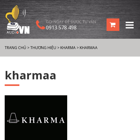
GỌI NGAY ĐỂ ĐƯỢC TƯ VẤN
0913 578 498
TRANG CHỦ
>
THƯƠNG HIỆU
>
KHARMA
>
KHARMAA
kharmaa