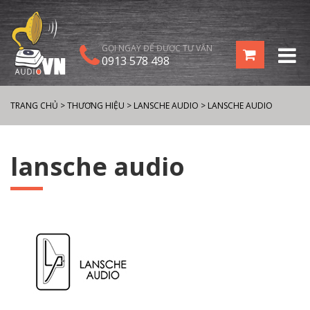
GỌI NGAY ĐỂ ĐƯỢC TƯ VẤN
0913 578 498
TRANG CHỦ
>
THƯƠNG HIỆU
>
LANSCHE AUDIO
>
LANSCHE AUDIO
lansche audio