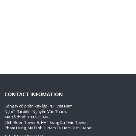
CONTACT INFOMATION
Công ty cổ phần xây lắp PDF Việt Nam.
Người đại diện: Nguyễn Văn Thạch.
Mã số thuế: 0106935099.
26th Floor, Tower B, HH4 Song Da Twin Tower,
Pham Hung, My Đinh 1, Nam Tu Liem Dist., Hanoi