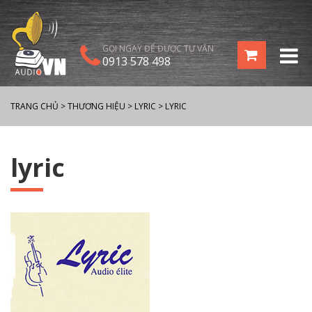
GỌI NGAY ĐỂ ĐƯỢC TƯ VẤN
0913 578 498
TRANG CHỦ
>
THƯƠNG HIỆU
>
LYRIC
>
LYRIC
lyric