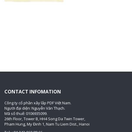
CONTACT INFOMATION
Công ty cổ phần xây lắp PDF Việt Nam.
Người đại diện: Nguyễn Văn Thạch.
Mã số thuế: 0106935099.
26th Floor, Tower B, HH4 Song Da Twin Tower,
Pham Hung, My Đinh 1, Nam Tu Liem Dist., Hanoi