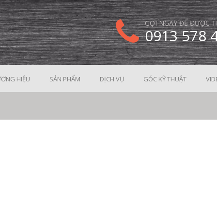
GỌI NGAY ĐỂ ĐƯỢC T
0913 578 
ƠNG HIỆU
SẢN PHẨM
DỊCH VỤ
GÓC KỸ THUẬT
VID