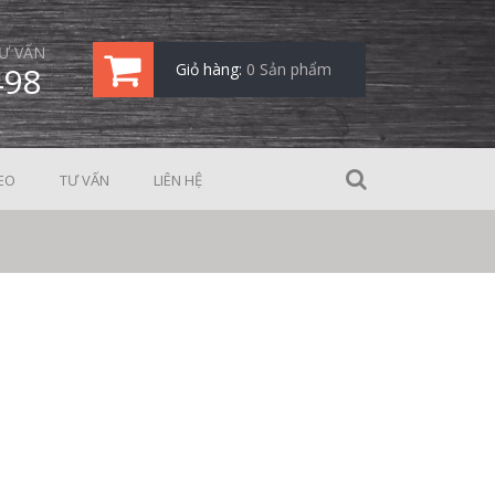
Ư VẤN
498
Giỏ hàng:
0 Sản phẩm
EO
TƯ VẤN
LIÊN HỆ