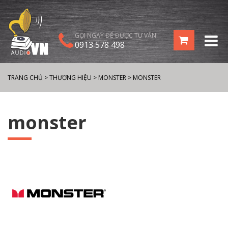
GỌI NGAY ĐỂ ĐƯỢC TƯ VẤN
0913 578 498
TRANG CHỦ
>
THƯƠNG HIỆU
>
MONSTER
>
MONSTER
monster