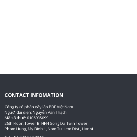
CONTACT INFOMATION
Công ty cổ phần xây lắp PDF Việt Nam.
Người đại diện: Nguyễn Văn Thạch.
Mã số thuế: 0106935099.
26th Floor, Tower B, HH4 Song Da Twin Tower,
Pham Hung, My Đinh 1, Nam Tu Liem Dist., Hanoi