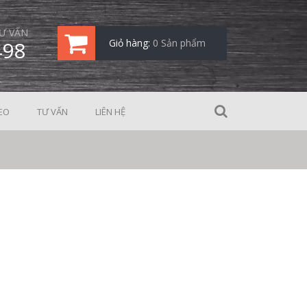
Ư VẤN
498
Giỏ hàng:
0 Sản phẩm
EO
TƯ VẤN
LIÊN HỆ