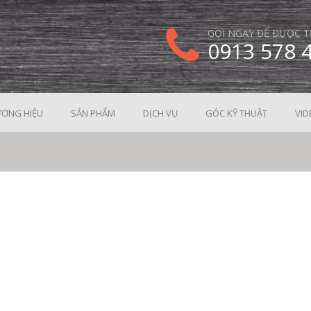
GỌI NGAY ĐỂ ĐƯỢC T
0913 578 
ƠNG HIỆU
SẢN PHẨM
DỊCH VỤ
GÓC KỸ THUẬT
VID