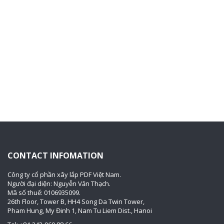
CONTACT INFOMATION
Công ty cổ phần xây lắp PDF Việt Nam.
Người đại diện: Nguyễn Văn Thạch.
Mã số thuế: 0106935099.
26th Floor, Tower B, HH4 Song Da Twin Tower,
Pham Hung, My Đinh 1, Nam Tu Liem Dist., Hanoi