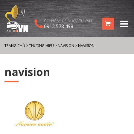
GỌI NGAY ĐỂ ĐƯỢC TƯ VẤN
0913 578 498
TRANG CHỦ
>
THƯƠNG HIỆU
>
NAVISION
>
NAVISION
navision