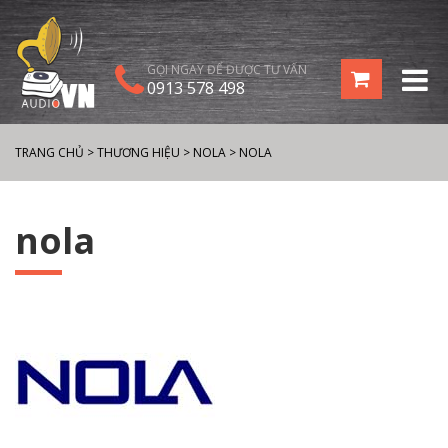
GỌI NGAY ĐỂ ĐƯỢC TƯ VẤN
0913 578 498
TRANG CHỦ
>
THƯƠNG HIỆU
>
NOLA
>
NOLA
nola