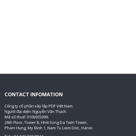
CONTACT INFOMATION
Công ty cổ phần xây lắp PDF Việt Nam.
Người đại diện: Nguyễn Văn Thạch.
Mã số thuế: 0106935099.
26th Floor, Tower B, HH4 Song Da Twin Tower,
Pham Hung, My Đinh 1, Nam Tu Liem Dist., Hanoi