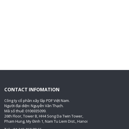
CONTACT INFOMATION
Công ty cổ phần xây lắp PDF Việt Nam.
Người đại diện: Nguyễn Văn Thạch.
Mã số thuế: 0106935099.
26th Floor, Tower B, HH4 Song Da Twin Tower,
Pham Hung, My Đinh 1, Nam Tu Liem Dist., Hanoi