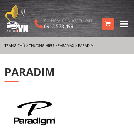
GỌI NGAY ĐỂ ĐƯỢC TƯ VẤN
0913 578 498
TRANG CHỦ
>
THƯƠNG HIỆU
>
PARAMAX
>
PARADIM
PARADIM