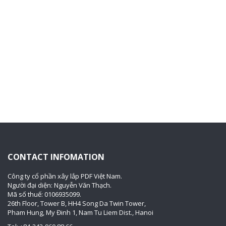
CONTACT INFOMATION
Công ty cổ phần xây lắp PDF Việt Nam.
Người đại diện: Nguyễn Văn Thạch.
Mã số thuế: 0106935099.
26th Floor, Tower B, HH4 Song Da Twin Tower,
Pham Hung, My Đinh 1, Nam Tu Liem Dist., Hanoi