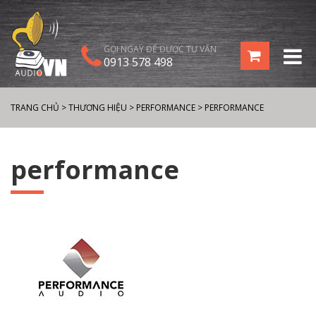
GỌI NGAY ĐỂ ĐƯỢC TƯ VẤN
0913 578 498
TRANG CHỦ
>
THƯƠNG HIỆU
>
PERFORMANCE
>
PERFORMANCE
performance