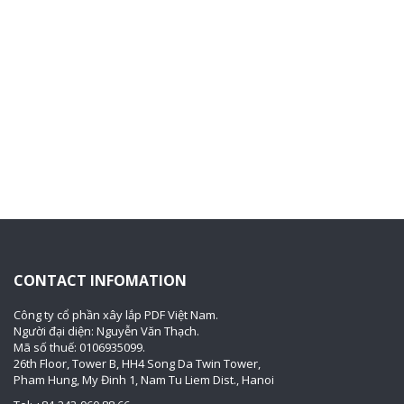
CONTACT INFOMATION
Công ty cổ phần xây lắp PDF Việt Nam.
Người đại diện: Nguyễn Văn Thạch.
Mã số thuế: 0106935099.
26th Floor, Tower B, HH4 Song Da Twin Tower,
Pham Hung, My Đinh 1, Nam Tu Liem Dist., Hanoi