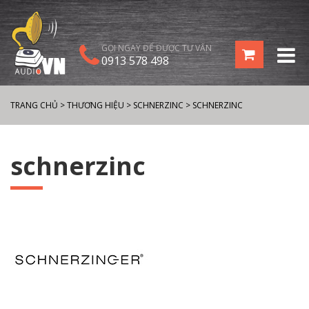
GỌI NGAY ĐỂ ĐƯỢC TƯ VẤN
0913 578 498
TRANG CHỦ
>
THƯƠNG HIỆU
>
SCHNERZINC
>
SCHNERZINC
schnerzinc