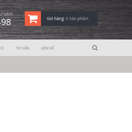
Ư VẤN
498
Giỏ hàng:
0 Sản phẩm
EO
TƯ VẤN
LIÊN HỆ