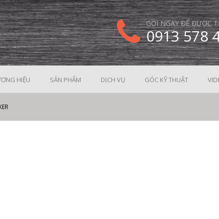
GỌI NGAY ĐỂ ĐƯỢC T
0913 578 
ƠNG HIỆU
SẢN PHẨM
DỊCH VỤ
GÓC KỸ THUẬT
VID
KER