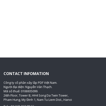
CONTACT INFOMATION
Công ty cổ phần xây lắp PDF Việt Nam.
Người đại diện: Nguyễn Văn Thạch.
Mã số thuế: 0106935099.
26th Floor, Tower B, HH4 Song Da Twin Tower,
Pham Hung, My Đinh 1, Nam Tu Liem Dist., Hanoi