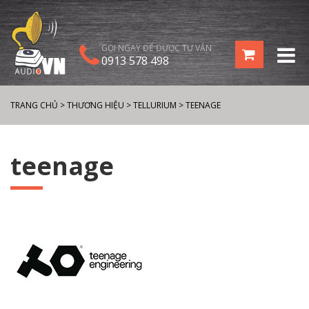
GỌI NGAY ĐỂ ĐƯỢC TƯ VẤN
0913 578 498
TRANG CHỦ
>
THƯƠNG HIỆU
>
TELLURIUM
>
TEENAGE
teenage