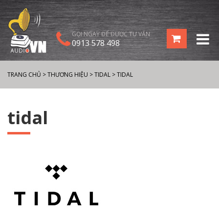
GỌI NGAY ĐỂ ĐƯỢC TƯ VẤN
0913 578 498
TRANG CHỦ
>
THƯƠNG HIỆU
>
TIDAL
>
TIDAL
tidal