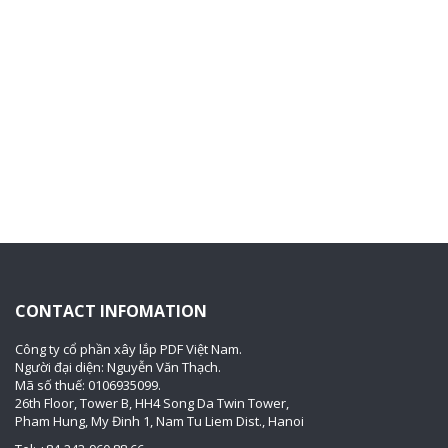
CONTACT INFOMATION
Công ty cổ phần xây lắp PDF Việt Nam.
Người đại diện: Nguyễn Văn Thạch.
Mã số thuế: 0106935099.
26th Floor, Tower B, HH4 Song Da Twin Tower,
Pham Hung, My Đinh 1, Nam Tu Liem Dist., Hanoi