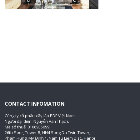
CONTACT INFOMATION
Công ty cổ phần xây lắp PDF Việt Nam.
Người đại diện: Nguyễn Văn Thạch.
Mã số thuế: 0106935099.
26th Floor, Tower B, HH4 Song Da Twin Tower,
Pham Hung, My Đinh 1, Nam Tu Liem Dist., Hanoi