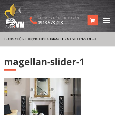
GỌI NGAY ĐỂ ĐƯỢC TƯ VẤN
0913 578 498
TRANG CHỦ
>
THƯƠNG HIỆU
>
TRIANGLE
>
MAGELLAN-SLIDER-1
magellan-slider-1