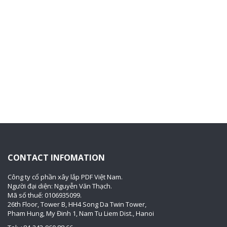
CONTACT INFOMATION
Công ty cổ phần xây lắp PDF Việt Nam.
Người đại diện: Nguyễn Văn Thạch.
Mã số thuế: 0106935099.
26th Floor, Tower B, HH4 Song Da Twin Tower,
Pham Hung, My Đinh 1, Nam Tu Liem Dist., Hanoi