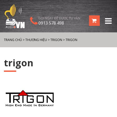
GỌI NGAY ĐỂ ĐƯỢC TƯ VẤN
0913 578 498
TRANG CHỦ
>
THƯƠNG HIỆU
>
TRIGON
>
TRIGON
trigon