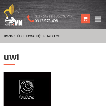
GỌI NGAY ĐỂ ĐƯỢC TƯ VẤN
0913 578 498
TRANG CHỦ
>
THƯƠNG HIỆU
>
UWI
>
UWI
uwi