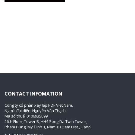
CONTACT INFOMATION
Công ty cổ phần xây lắp PDF Việt Nam.
Người đại diện: Nguyễn Văn Thạch.
Mã số thuế: 0106935099.
26th Floor, Tower B, HH4 Song Da Twin Tower,
Pham Hung, My Đinh 1, Nam Tu Liem Dist., Hanoi