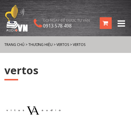
GỌI NGAY ĐỂ ĐƯỢC TƯ VẤN
0913 578 498
TRANG CHỦ
>
THƯƠNG HIỆU
>
VERTOS
>
VERTOS
vertos