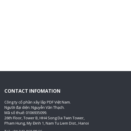
CONTACT INFOMATION
Công ty cổ phần xây lắp PDF Việt Nam.
Người đại diện: Nguyễn Văn Thạch.
Mã số thuế: 0106935099.
26th Floor, Tower B, HH4 Song Da Twin Tower,
Pham Hung, My Đinh 1, Nam Tu Liem Dist., Hanoi