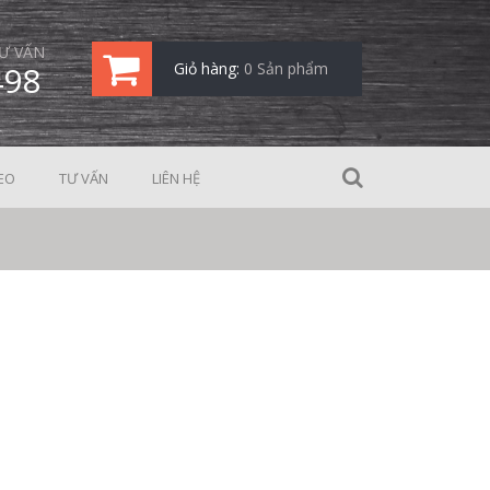
Ư VẤN
498
Giỏ hàng:
0 Sản phẩm
EO
TƯ VẤN
LIÊN HỆ