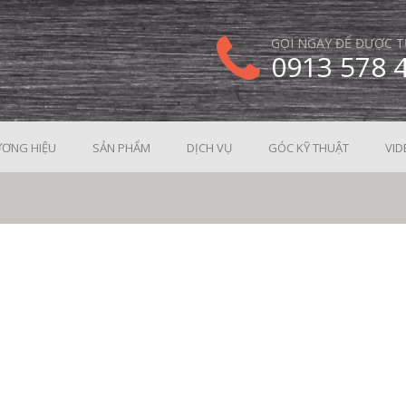
GỌI NGAY ĐỂ ĐƯỢC T
0913 578 
ƠNG HIỆU
SẢN PHẨM
DỊCH VỤ
GÓC KỸ THUẬT
VID