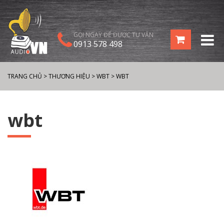
GỌI NGAY ĐỂ ĐƯỢC TƯ VẤN
0913 578 498
TRANG CHỦ
>
THƯƠNG HIỆU
>
WBT
>
WBT
wbt