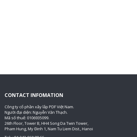
CONTACT INFOMATION
Công ty cổ phần xây lắp PDF Việt Nam.
Người đại diện: Nguyễn Văn Thạch.
Mã số thuế: 0106935099.
26th Floor, Tower B, HH4 Song Da Twin Tower,
Pham Hung, My Đinh 1, Nam Tu Liem Dist., Hanoi