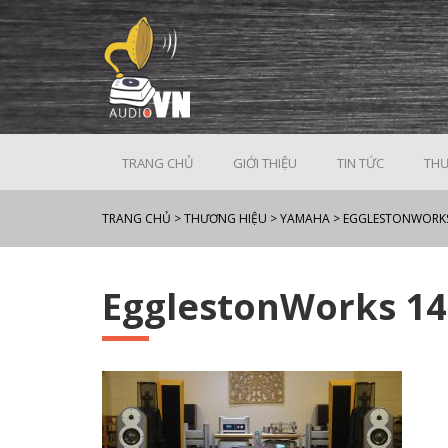
TRANG CHỦ
GIỚI THIỆU
TIN TỨC
THƯ
TRANG CHỦ
>
THƯƠNG HIỆU
>
YAMAHA
>
EGGLESTONWORKS
EgglestonWorks 1