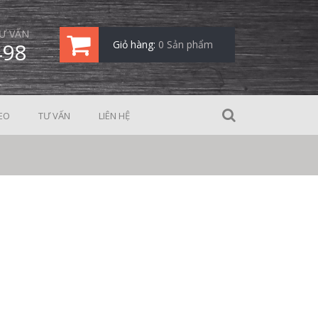
Ư VẤN
498
Giỏ hàng:
0 Sản phẩm
EO
TƯ VẤN
LIÊN HỆ