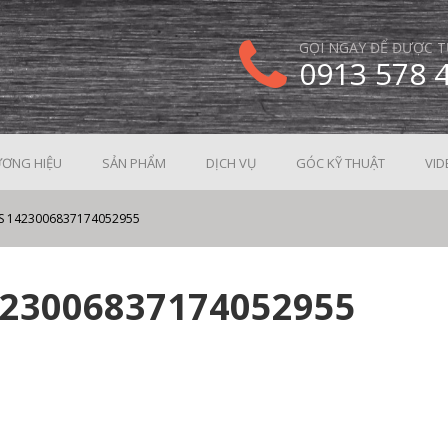
GỌI NGAY ĐỂ ĐƯỢC T
0913 578 
ƠNG HIỆU
SẢN PHẨM
DỊCH VỤ
GÓC KỸ THUẬT
VID
 1423006837174052955
423006837174052955