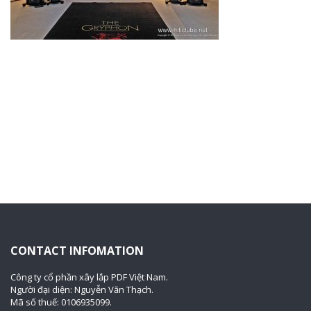
CONTACT INFOMATION
Công ty cổ phần xây lắp PDF Việt Nam.
Người đại diện: Nguyễn Văn Thạch.
Mã số thuế: 0106935099.