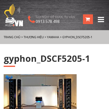
GỌI NGAY ĐỂ ĐƯỢC TƯ VẤN
0913 578 498
TRANG CHỦ
>
THƯƠNG HIỆU
>
YAMAHA
>
GYPHON_DSCF5205-1
gyphon_DSCF5205-1