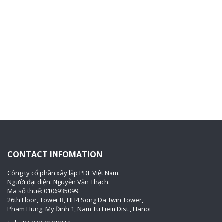
CONTACT INFOMATION
Công ty cổ phần xây lắp PDF Việt Nam.
Người đại diện: Nguyễn Văn Thạch.
Mã số thuế: 0106935099.
26th Floor, Tower B, HH4 Song Da Twin Tower,
Pham Hung, My Đinh 1, Nam Tu Liem Dist., Hanoi