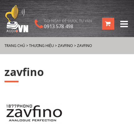
GỌI NGAY ĐỂ ĐƯỢC TƯ VẤN
0913 578 498
TRANG CHỦ
>
THƯƠNG HIỆU
>
ZAVFINO
>
ZAVFINO
zavfino