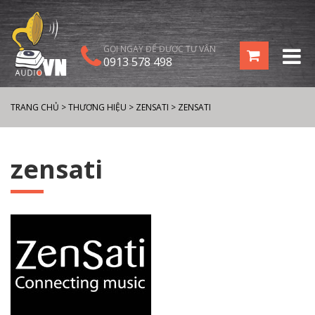
GỌI NGAY ĐỂ ĐƯỢC TƯ VẤN
0913 578 498
TRANG CHỦ
>
THƯƠNG HIỆU
>
ZENSATI
>
ZENSATI
zensati