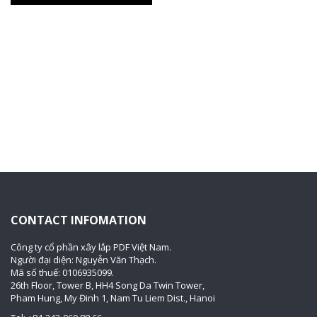
CONTACT INFOMATION
Công ty cổ phần xây lắp PDF Việt Nam.
Người đại diện: Nguyễn Văn Thạch.
Mã số thuế: 0106935099.
26th Floor, Tower B, HH4 Song Da Twin Tower,
Pham Hung, My Đinh 1, Nam Tu Liem Dist., Hanoi