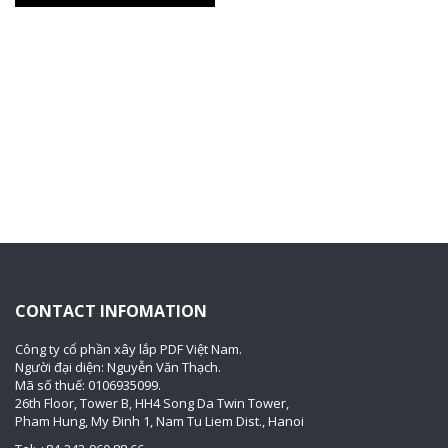
CONTACT INFOMATION
Công ty cổ phần xây lắp PDF Việt Nam.
Người đại diện: Nguyễn Văn Thạch.
Mã số thuế: 0106935099.
26th Floor, Tower B, HH4 Song Da Twin Tower,
Pham Hung, My Đinh 1, Nam Tu Liem Dist., Hanoi