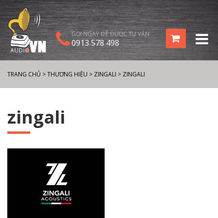
GỌI NGAY ĐỂ ĐƯỢC TƯ VẤN
0913 578 498
TRANG CHỦ
>
THƯƠNG HIỆU
>
ZINGALI
>
ZINGALI
zingali