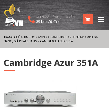
GỌI NGAY ĐỂ ĐƯỢC TƯ VẤN
0913 578 498
TRANG CHỦ
>
TIN TỨC
>
AMPLY
>
CAMBRIDGE AZUR 351A: AMPLI ĐA
NĂNG, GIÁ PHẢI CHĂNG
>
CAMBRIDGE AZUR 351A
Cambridge Azur 351A