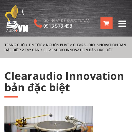
GỌI NGAY ĐỂ ĐƯỢC TƯ VẤN
0913 578 498
TRANG CHỦ
>
TIN TỨC
>
NGUỒN PHÁT
>
CLEARAUDIO INNOVATION BẢN
ĐẶC BIỆT: 2 TAY CẦN
>
CLEARAUDIO INNOVATION BẢN ĐẶC BIỆT
Clearaudio Innovation
bản đặc biệt