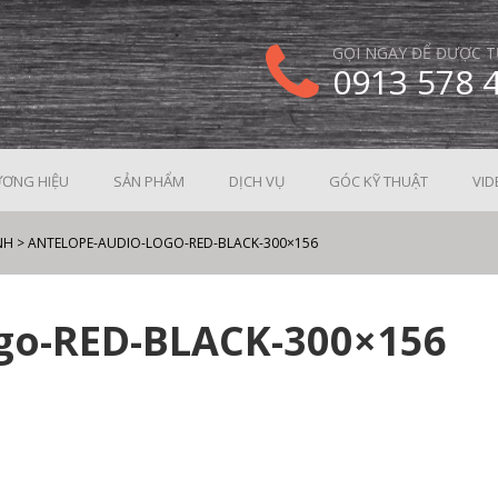
GỌI NGAY ĐỂ ĐƯỢC T
0913 578 
ƠNG HIỆU
SẢN PHẨM
DỊCH VỤ
GÓC KỸ THUẬT
VID
NH
>
ANTELOPE-AUDIO-LOGO-RED-BLACK-300×156
go-RED-BLACK-300×156