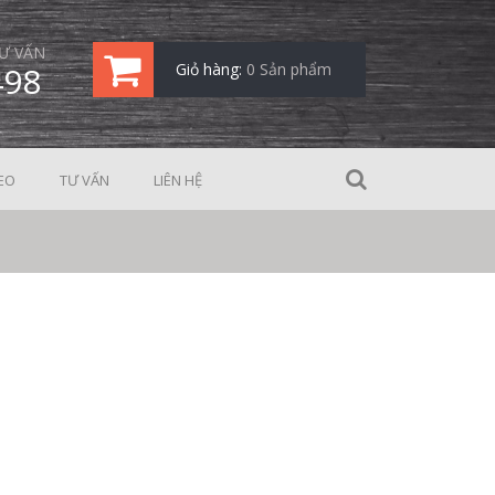
Ư VẤN
498
Giỏ hàng:
0 Sản phẩm
EO
TƯ VẤN
LIÊN HỆ