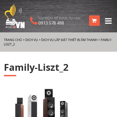
GỌI NGAY ĐỂ ĐƯỢC TƯ VẤN
0913 578 498
TRANG CHỦ
>
DỊCH VỤ
>
DỊCH VỤ LẮP ĐẶT THIẾT BỊ ÂM THANH
>
FAMILY-
LISZT_2
Family-Liszt_2