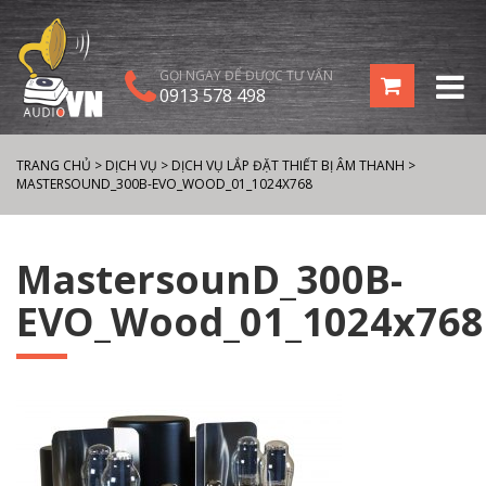
GỌI NGAY ĐỂ ĐƯỢC TƯ VẤN
0913 578 498
TRANG CHỦ
>
DỊCH VỤ
>
DỊCH VỤ LẮP ĐẶT THIẾT BỊ ÂM THANH
>
MASTERSOUND_300B-EVO_WOOD_01_1024X768
MastersounD_300B-
EVO_Wood_01_1024x768