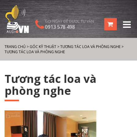
GỌI NGAY ĐỂ ĐƯỢC TƯ VẤN
0913 578 498
TRANG CHỦ
>
GÓC KỸ THUẬT
>
TƯƠNG TÁC LOA VÀ PHÒNG NGHE
>
TƯƠNG TÁC LOA VÀ PHÒNG NGHE
Tương tác loa và
phòng nghe