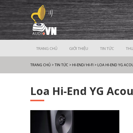
TRANG CHỦ
GIỚI THIỆU
TIN TỨC
THƯ
TRANG CHỦ
>
TIN TỨC
>
HI-END/ HI-FI
>
LOA HI-END YG ACO
Loa Hi-End YG Acou