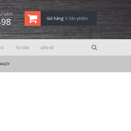
Ư VẤN
498
Giỏ hàng:
0 Sản phẩm
EO
TƯ VẤN
LIÊN HỆ
HAILEY