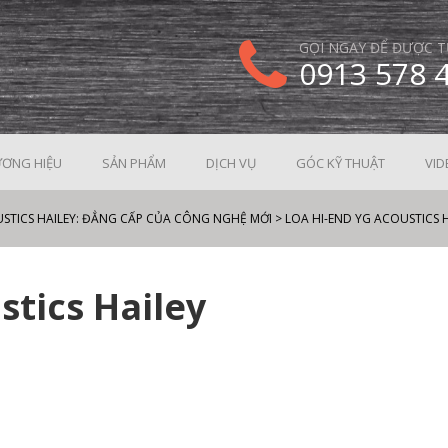
GỌI NGAY ĐỂ ĐƯỢC T
0913 578 
ƠNG HIỆU
SẢN PHẨM
DỊCH VỤ
GÓC KỸ THUẬT
VID
USTICS HAILEY: ĐẲNG CẤP CỦA CÔNG NGHỆ MỚI
>
LOA HI-END YG ACOUSTICS 
stics Hailey